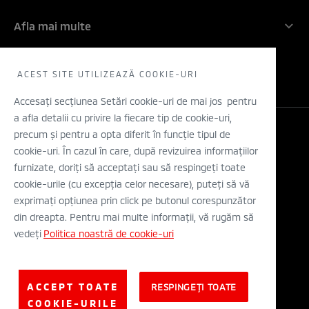
Filozofia noastra
Angajamentul nostru: 5 ani!
Companie
Inovatie
Afla mai multe
Rechemari in service
Contactati-ne
Electric
Solicita un TEST DRIVE
WLTP
Concept cars
Retea dealeri
ACEST SITE UTILIZEAZĂ COOKIE-URI
Stiri
Descarca o brosura
Accesați secțiunea Setări cookie-uri de mai jos pentru
a afla detalii cu privire la fiecare tip de cookie-uri,
Configurator
precum și pentru a opta diferit în funcție tipul de
Legal si Protectia Datelor cu Caracter Personal
cookie-uri. În cazul în care, după revizuirea informațiilor
Termeni si conditii
A.N.P.C.
furnizate, doriți să acceptați sau să respingeți toate
Eticheta Europeana a Anvelopelor
cookie-urile (cu excepția celor necesare), puteți să vă
Solutionarea alternativa a litigiilor
exprimați opțiunea prin click pe butonul corespunzător
Solutionarea online a litigiilor
din dreapta. Pentru mai multe informații, vă rugăm să
vedeți
Politica noastră de cookie-uri
© Mitsubishi Motors Corporation 2019. All rights reserved.
ACCEPT TOATE
RESPINGEȚI TOATE
COOKIE-URILE