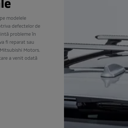
ale
 pe modelele
triva defectelor de
zintă probleme în
va fi reparat sau
e Mitsubishi Motors.
 care a venit odată