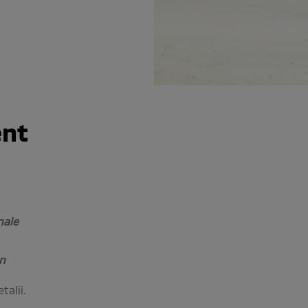
ent
nale
an
alii.