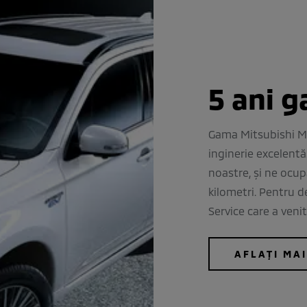
5 ani g
Gama Mitsubishi Mo
inginerie excelentă.
noastre, și ne ocu
kilometri. Pentru de
Service care a veni
AFLAȚI MA