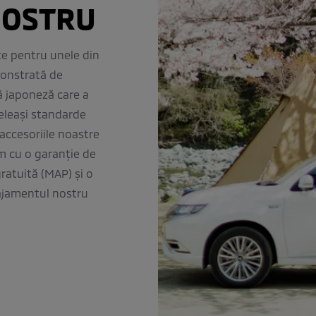
NOSTRU
te pentru unele din
monstrată de
ă japoneză care a
celeași standarde
 accesoriile noastre
m cu o garanție de
gratuită (MAP) și o
gajamentul nostru