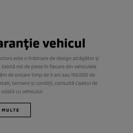
aranție vehicul
tors este o îmbinare de design atrăgător și
 Există mii de piese în fiecare din vehiculele
păm de oricare timp de 5 ani sau 150.000 de
talii, termeni și condiții, consultă Caietul de
t odată cu vehiculul.
I MULTE