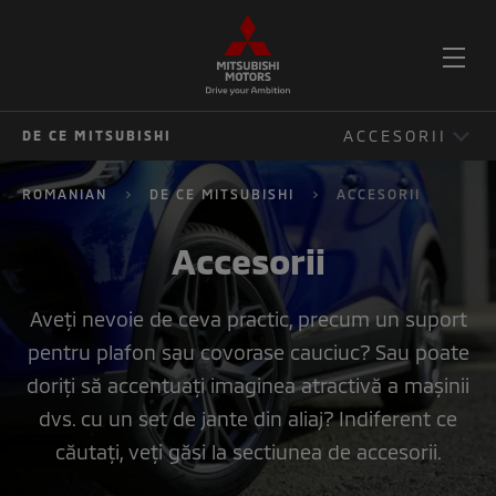
DES
ACCESORII
DE CE MITSUBISHI
MEN
DE CE MITSUBISHI
ROMANIAN
DE CE MITSUBISHI
ACCESORII
CONFIGURATOR
Accesorii
FINANTARE
Aveți nevoie de ceva practic, precum un suport
ACCESORII
pentru plafon sau covorase cauciuc? Sau poate
COMPARATOR
doriți să accentuați imaginea atractivă a mașinii
dvs. cu un set de jante din aliaj? Indiferent ce
căutați, veți găsi la sectiunea de accesorii.