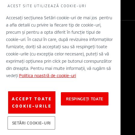
WLTP
Concept cars
ACEST SITE UTILIZEAZĂ COOKIE-URI
Retea dealeri
Stiri
Descarca o brosura
Accesați secțiunea Setări cookie-uri de mai jos pentru
a afla detalii cu privire la fiecare tip de cookie-uri,
Configurator
precum și pentru a opta diferit în funcție tipul de
Legal si Protectia Datelor cu Caracter Personal
cookie-uri. În cazul în care, după revizuirea informațiilor
Termeni si conditii
A.N.P.C.
furnizate, doriți să acceptați sau să respingeți toate
Eticheta Europeana a Anvelopelor
cookie-urile (cu excepția celor necesare), puteți să vă
Solutionarea alternativa a litigiilor
exprimați opțiunea prin click pe butonul corespunzător
Solutionarea online a litigiilor
din dreapta. Pentru mai multe informații, vă rugăm să
vedeți
Politica noastră de cookie-uri
© Mitsubishi Motors Corporation 2019. All rights reserved.
ACCEPT TOATE
RESPINGEȚI TOATE
COOKIE-URILE
SETĂRI COOKIE-URI