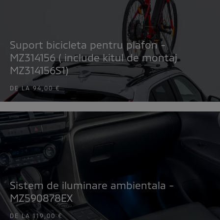
Suport bicicleta pentru plafon -
MZ314156 ( include kitul de montaj
MZ314156S1)
DE LA
94,00 €
Sistem de iluminare ambientala -
MZ590878EX
DE LA
119,00 €