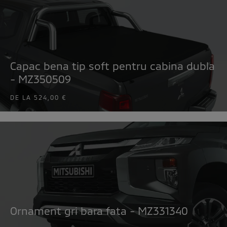
Capac bena tip soft pentru cabina dubla
- MZ350509
DE LA
524,00 €
Ornament gri bara fata - MZ331340