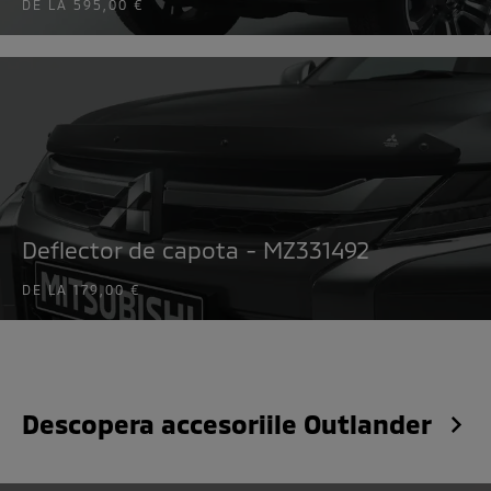
DE LA
595,00 €
Deflector de capota - MZ331492
DE LA
179,00 €
Descopera accesoriile Outlander