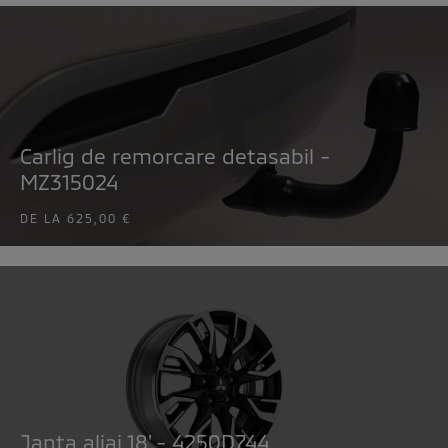
Carlig de remorcare detasabil -
MZ315024
DE LA
625,00 €
Janta aliaj 18' - 4250D744