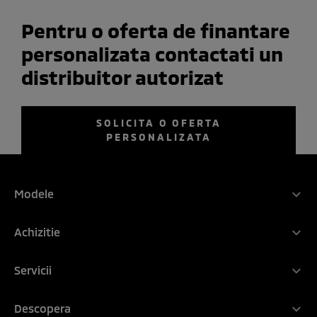
Pentru o oferta de finantare
personalizata contactati un
distribuitor autorizat
SOLICITA O OFERTA
PERSONALIZATA
TEST DRIVE
CONFIGURATOR
RETEA DEALERI
BROSURA
Modele
Gama Mitsubishi Motors
Achizitie
NOUL ASX
De ce Mitsubishi
Noul OUTLANDER PHEV
Servicii
Configurator
Noul GRANDIS
Programeaza Service
Comparator
Descopera