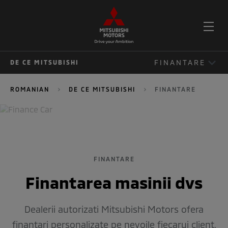
DES
FINANTARE
DE CE MITSUBISHI
MEN
DE CE MITSUBISHI
ROMANIAN
DE CE MITSUBISHI
FINANTARE
CONFIGURATOR
FINANTARE
ACCESORII
FINANTARE
COMPARATOR
Finantarea masinii dvs
Dealerii autorizati Mitsubishi Motors ofera
finantari personalizate pe nevoile fiecarui client.