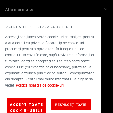
Angajamentul nostru: 5 ani!
Companie
Inovatie
Afla mai multe
Rechemari in service
Contactati-ne
Electric
Solicita un TEST DRIVE
WLTP
Concept cars
Retea dealeri
ACEST SITE UTILIZEAZĂ COOKIE-URI
Stiri
Descarca o brosura
Accesați secțiunea Setări cookie-uri de mai jos pentru
a afla detalii cu privire la fiecare tip de cookie-uri,
Configurator
precum și pentru a opta diferit în funcție tipul de
Legal si Protectia Datelor cu Caracter Personal
cookie-uri. În cazul în care, după revizuirea informațiilor
Termeni si conditii
A.N.P.C.
furnizate, doriți să acceptați sau să respingeți toate
Eticheta Europeana a Anvelopelor
cookie-urile (cu excepția celor necesare), puteți să vă
Solutionarea alternativa a litigiilor
exprimați opțiunea prin click pe butonul corespunzător
Solutionarea online a litigiilor
din dreapta. Pentru mai multe informații, vă rugăm să
vedeți
Politica noastră de cookie-uri
© Mitsubishi Motors Corporation 2019. All rights reserved.
ACCEPT TOATE
RESPINGEȚI TOATE
COOKIE-URILE