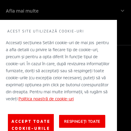
Angajamentul nostru: 5 ani!
Companie
Inovatie
Afla mai multe
Rechemari in service
Contactati-ne
Electric
Solicita un TEST DRIVE
WLTP
Concept cars
Retea dealeri
ACEST SITE UTILIZEAZĂ COOKIE-URI
Stiri
Descarca o brosura
Accesați secțiunea Setări cookie-uri de mai jos pentru
a afla detalii cu privire la fiecare tip de cookie-uri,
Configurator
precum și pentru a opta diferit în funcție tipul de
Legal si Protectia Datelor cu Caracter Personal
cookie-uri. În cazul în care, după revizuirea informațiilor
Termeni si conditii
A.N.P.C.
furnizate, doriți să acceptați sau să respingeți toate
Eticheta Europeana a Anvelopelor
cookie-urile (cu excepția celor necesare), puteți să vă
Solutionarea alternativa a litigiilor
exprimați opțiunea prin click pe butonul corespunzător
Solutionarea online a litigiilor
din dreapta. Pentru mai multe informații, vă rugăm să
vedeți
Politica noastră de cookie-uri
© Mitsubishi Motors Corporation 2019. All rights reserved.
ACCEPT TOATE
RESPINGEȚI TOATE
COOKIE-URILE