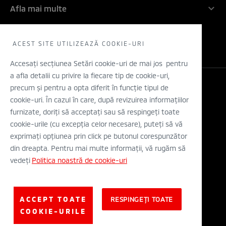
Inovatie
Afla mai multe
Rechemari in service
Contactati-ne
Electric
Solicita un TEST DRIVE
WLTP
Concept cars
Retea dealeri
ACEST SITE UTILIZEAZĂ COOKIE-URI
Stiri
Descarca o brosura
Accesați secțiunea Setări cookie-uri de mai jos pentru
a afla detalii cu privire la fiecare tip de cookie-uri,
Configurator
precum și pentru a opta diferit în funcție tipul de
Legal si Protectia Datelor cu Caracter Personal
cookie-uri. În cazul în care, după revizuirea informațiilor
Termeni si conditii
A.N.P.C.
furnizate, doriți să acceptați sau să respingeți toate
Eticheta Europeana a Anvelopelor
cookie-urile (cu excepția celor necesare), puteți să vă
Solutionarea alternativa a litigiilor
exprimați opțiunea prin click pe butonul corespunzător
Solutionarea online a litigiilor
din dreapta. Pentru mai multe informații, vă rugăm să
vedeți
Politica noastră de cookie-uri
© Mitsubishi Motors Corporation 2019. All rights reserved.
ACCEPT TOATE
RESPINGEȚI TOATE
COOKIE-URILE