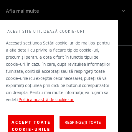
Angajamentul nostru: 5 ani!
Companie
Inovatie
Afla mai multe
Rechemari in service
Contactati-ne
Electric
Solicita un TEST DRIVE
WLTP
Concept cars
Retea dealeri
ACEST SITE UTILIZEAZĂ COOKIE-URI
Stiri
Descarca o brosura
Accesați secțiunea Setări cookie-uri de mai jos pentru
a afla detalii cu privire la fiecare tip de cookie-uri,
Configurator
precum și pentru a opta diferit în funcție tipul de
Legal si Protectia Datelor cu Caracter Personal
cookie-uri. În cazul în care, după revizuirea informațiilor
Termeni si conditii
A.N.P.C.
furnizate, doriți să acceptați sau să respingeți toate
Eticheta Europeana a Anvelopelor
cookie-urile (cu excepția celor necesare), puteți să vă
Solutionarea alternativa a litigiilor
exprimați opțiunea prin click pe butonul corespunzător
Solutionarea online a litigiilor
din dreapta. Pentru mai multe informații, vă rugăm să
vedeți
Politica noastră de cookie-uri
© Mitsubishi Motors Corporation 2019. All rights reserved.
ACCEPT TOATE
RESPINGEȚI TOATE
COOKIE-URILE