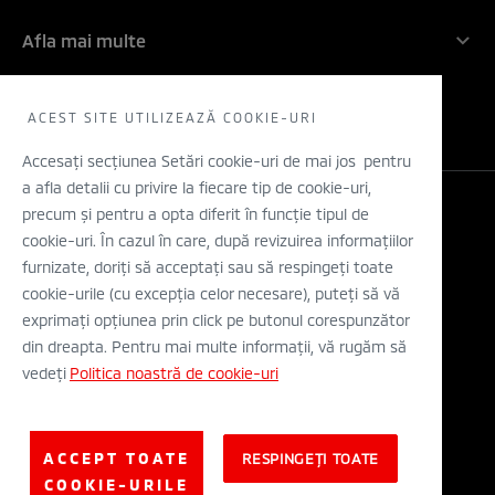
Angajamentul nostru: 5 ani!
Companie
Inovatie
Afla mai multe
Rechemari in service
Contactati-ne
Electric
Solicita un TEST DRIVE
WLTP
Concept cars
Retea dealeri
ACEST SITE UTILIZEAZĂ COOKIE-URI
Stiri
Descarca o brosura
Accesați secțiunea Setări cookie-uri de mai jos pentru
a afla detalii cu privire la fiecare tip de cookie-uri,
Configurator
precum și pentru a opta diferit în funcție tipul de
Legal si Protectia Datelor cu Caracter Personal
cookie-uri. În cazul în care, după revizuirea informațiilor
Termeni si conditii
A.N.P.C.
furnizate, doriți să acceptați sau să respingeți toate
Eticheta Europeana a Anvelopelor
cookie-urile (cu excepția celor necesare), puteți să vă
Solutionarea alternativa a litigiilor
exprimați opțiunea prin click pe butonul corespunzător
Solutionarea online a litigiilor
din dreapta. Pentru mai multe informații, vă rugăm să
vedeți
Politica noastră de cookie-uri
© Mitsubishi Motors Corporation 2019. All rights reserved.
ACCEPT TOATE
RESPINGEȚI TOATE
COOKIE-URILE