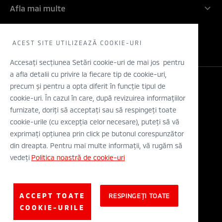
Inovatie
Afla mai multe
Rechemari in service
Contactati-ne
Electric
Solicita un TEST DRIVE
WLTP
Concept cars
Retea dealeri
ACEST SITE UTILIZEAZĂ COOKIE-URI
Stiri
Descarca o brosura
Accesați secțiunea Setări cookie-uri de mai jos pentru
a afla detalii cu privire la fiecare tip de cookie-uri,
Configurator
precum și pentru a opta diferit în funcție tipul de
Legal si Protectia Datelor cu Caracter Personal
cookie-uri. În cazul în care, după revizuirea informațiilor
Termeni si conditii
A.N.P.C.
furnizate, doriți să acceptați sau să respingeți toate
Eticheta Europeana a Anvelopelor
cookie-urile (cu excepția celor necesare), puteți să vă
Solutionarea alternativa a litigiilor
exprimați opțiunea prin click pe butonul corespunzător
Solutionarea online a litigiilor
din dreapta. Pentru mai multe informații, vă rugăm să
vedeți
Politica noastră de cookie-uri
© Mitsubishi Motors Corporation 2019. All rights reserved.
ACCEPT TOATE
RESPINGEȚI TOATE
COOKIE-URILE