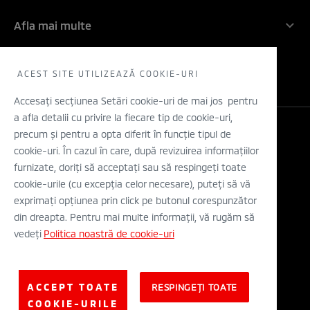
Angajamentul nostru: 5 ani!
Companie
Inovatie
Afla mai multe
Rechemari in service
Contactati-ne
Electric
Solicita un TEST DRIVE
WLTP
Concept cars
Retea dealeri
ACEST SITE UTILIZEAZĂ COOKIE-URI
Stiri
Descarca o brosura
Accesați secțiunea Setări cookie-uri de mai jos pentru
a afla detalii cu privire la fiecare tip de cookie-uri,
Configurator
precum și pentru a opta diferit în funcție tipul de
Legal si Protectia Datelor cu Caracter Personal
cookie-uri. În cazul în care, după revizuirea informațiilor
Termeni si conditii
A.N.P.C.
furnizate, doriți să acceptați sau să respingeți toate
Eticheta Europeana a Anvelopelor
cookie-urile (cu excepția celor necesare), puteți să vă
Solutionarea alternativa a litigiilor
exprimați opțiunea prin click pe butonul corespunzător
Solutionarea online a litigiilor
din dreapta. Pentru mai multe informații, vă rugăm să
vedeți
Politica noastră de cookie-uri
© Mitsubishi Motors Corporation 2019. All rights reserved.
ACCEPT TOATE
RESPINGEȚI TOATE
COOKIE-URILE