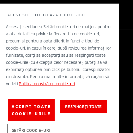
Electric
Solicita un TEST DRIVE
WLTP
Concept cars
Retea dealeri
ACEST SITE UTILIZEAZĂ COOKIE-URI
Stiri
Descarca o brosura
Accesați secțiunea Setări cookie-uri de mai jos pentru
a afla detalii cu privire la fiecare tip de cookie-uri,
Configurator
precum și pentru a opta diferit în funcție tipul de
Legal si Protectia Datelor cu Caracter Personal
cookie-uri. În cazul în care, după revizuirea informațiilor
Termeni si conditii
A.N.P.C.
furnizate, doriți să acceptați sau să respingeți toate
Eticheta Europeana a Anvelopelor
cookie-urile (cu excepția celor necesare), puteți să vă
Solutionarea alternativa a litigiilor
exprimați opțiunea prin click pe butonul corespunzător
Solutionarea online a litigiilor
din dreapta. Pentru mai multe informații, vă rugăm să
vedeți
Politica noastră de cookie-uri
© Mitsubishi Motors Corporation 2019. All rights reserved.
ACCEPT TOATE
RESPINGEȚI TOATE
COOKIE-URILE
SETĂRI COOKIE-URI