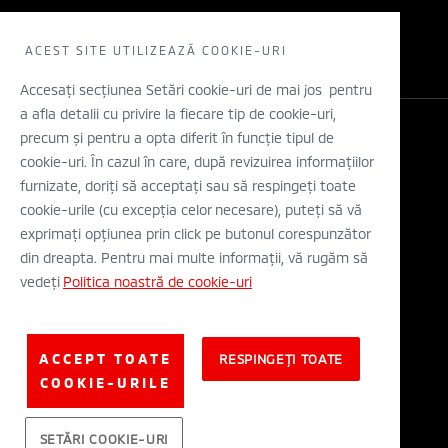
Electric
Solicita un TEST DRIVE
WLTP
Concept cars
Retea dealeri
ACEST SITE UTILIZEAZĂ COOKIE-URI
Stiri
Descarca o brosura
Accesați secțiunea Setări cookie-uri de mai jos pentru
a afla detalii cu privire la fiecare tip de cookie-uri,
Configurator
precum și pentru a opta diferit în funcție tipul de
Legal si Protectia Datelor cu Caracter Personal
cookie-uri. În cazul în care, după revizuirea informațiilor
Termeni si conditii
A.N.P.C.
furnizate, doriți să acceptați sau să respingeți toate
Eticheta Europeana a Anvelopelor
cookie-urile (cu excepția celor necesare), puteți să vă
Solutionarea alternativa a litigiilor
exprimați opțiunea prin click pe butonul corespunzător
Solutionarea online a litigiilor
din dreapta. Pentru mai multe informații, vă rugăm să
vedeți
Politica noastră de cookie-uri
© Mitsubishi Motors Corporation 2019. All rights reserved.
ACCEPT TOATE
RESPINGEȚI TOATE
COOKIE-URILE
SETĂRI COOKIE-URI