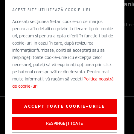
Descopera
Compani
ACEST SITE UTILIZEAZĂ COOKIE-URI
Descopera
Companie
Accesați secțiunea Setări cookie-uri de mai jos
Filozofia noastra
Contactati-ne
pentru a afla detalii cu privire la fiecare tip de cookie-
Inovatie
WLTP
uri, precum și pentru a opta diferit în funcție tipul de
cookie-uri. În cazul în care, după revizuirea
Electric
informațiilor furnizate, doriți să acceptați sau să
Concept cars
respingeți toate cookie-urile (cu excepția celor
necesare), puteți să vă exprimați opțiunea prin click
Stiri
pe butonul corespunzător din dreapta. Pentru mai
multe informații, vă rugăm să vedeți
Politica noastră
de cookie-uri
ACCEPT TOATE COOKIE-URILE
RESPINGEȚI TOATE