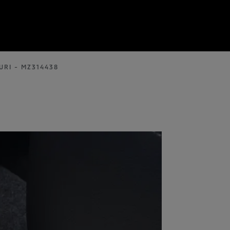
RI - MZ314438