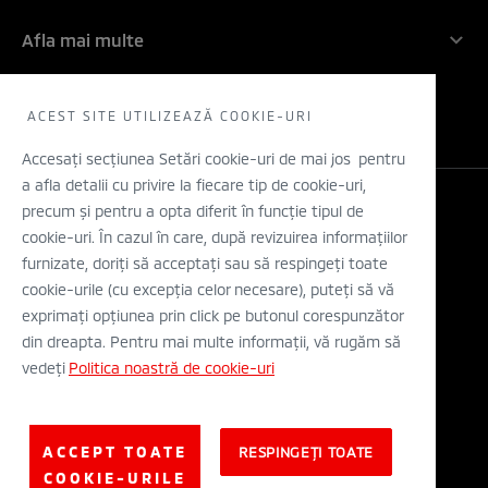
Angajamentul nostru: 5 ani!
Companie
Inovatie
Afla mai multe
Rechemari in service
Contactati-ne
Electric
Solicita un TEST DRIVE
WLTP
Concept cars
Retea dealeri
ACEST SITE UTILIZEAZĂ COOKIE-URI
Stiri
Descarca o brosura
Accesați secțiunea Setări cookie-uri de mai jos pentru
a afla detalii cu privire la fiecare tip de cookie-uri,
Configurator
precum și pentru a opta diferit în funcție tipul de
Legal si Protectia Datelor cu Caracter Personal
cookie-uri. În cazul în care, după revizuirea informațiilor
Termeni si conditii
A.N.P.C.
furnizate, doriți să acceptați sau să respingeți toate
Eticheta Europeana a Anvelopelor
cookie-urile (cu excepția celor necesare), puteți să vă
Solutionarea alternativa a litigiilor
exprimați opțiunea prin click pe butonul corespunzător
Solutionarea online a litigiilor
din dreapta. Pentru mai multe informații, vă rugăm să
vedeți
Politica noastră de cookie-uri
© Mitsubishi Motors Corporation 2019. All rights reserved.
ACCEPT TOATE
RESPINGEȚI TOATE
COOKIE-URILE