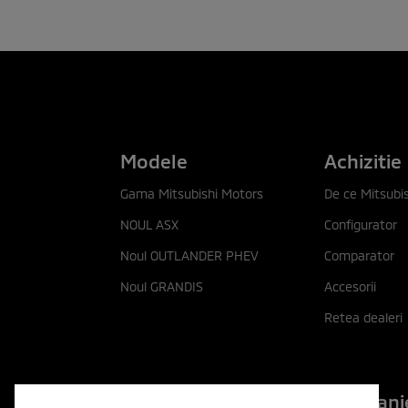
Modele
Achizitie
Gama Mitsubishi Motors
De ce Mitsubis
NOUL ASX
Configurator
Noul OUTLANDER PHEV
Comparator
Noul GRANDIS
Accesorii
Retea dealeri
Descopera
Compani