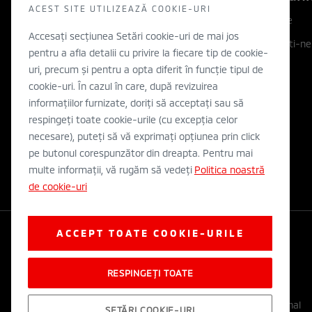
ACEST SITE UTILIZEAZĂ COOKIE-URI
Descopera
Companie
Accesați secțiunea Setări cookie-uri de mai jos
Filozofia noastra
Contactati-ne
pentru a afla detalii cu privire la fiecare tip de cookie-
Inovatie
WLTP
uri, precum și pentru a opta diferit în funcție tipul de
cookie-uri. În cazul în care, după revizuirea
Electric
informațiilor furnizate, doriți să acceptați sau să
Concept cars
respingeți toate cookie-urile (cu excepția celor
necesare), puteți să vă exprimați opțiunea prin click
Stiri
pe butonul corespunzător din dreapta. Pentru mai
multe informații, vă rugăm să vedeți
Politica noastră
de cookie-uri
ACCEPT TOATE COOKIE-URILE
RESPINGEȚI TOATE
Legal si Protectia Datelor cu Caracter Personal
SETĂRI COOKIE-URI