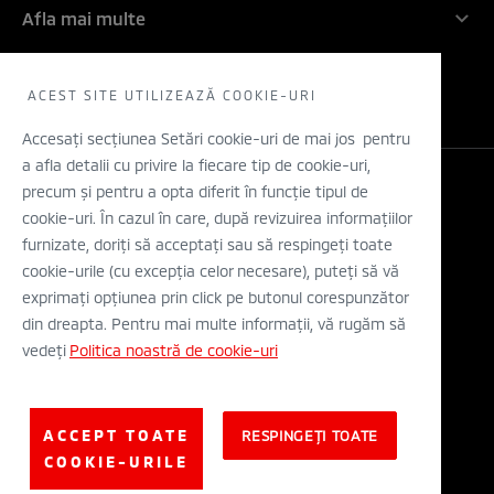
Inovatie
Afla mai multe
Rechemari in service
Contactati-ne
Electric
Solicita un TEST DRIVE
WLTP
Concept cars
Retea dealeri
ACEST SITE UTILIZEAZĂ COOKIE-URI
Stiri
Descarca o brosura
Accesați secțiunea Setări cookie-uri de mai jos pentru
a afla detalii cu privire la fiecare tip de cookie-uri,
Configurator
precum și pentru a opta diferit în funcție tipul de
Legal si Protectia Datelor cu Caracter Personal
cookie-uri. În cazul în care, după revizuirea informațiilor
Termeni si conditii
A.N.P.C.
furnizate, doriți să acceptați sau să respingeți toate
Eticheta Europeana a Anvelopelor
cookie-urile (cu excepția celor necesare), puteți să vă
Solutionarea alternativa a litigiilor
exprimați opțiunea prin click pe butonul corespunzător
Solutionarea online a litigiilor
din dreapta. Pentru mai multe informații, vă rugăm să
vedeți
Politica noastră de cookie-uri
© Mitsubishi Motors Corporation 2019. All rights reserved.
ACCEPT TOATE
RESPINGEȚI TOATE
COOKIE-URILE