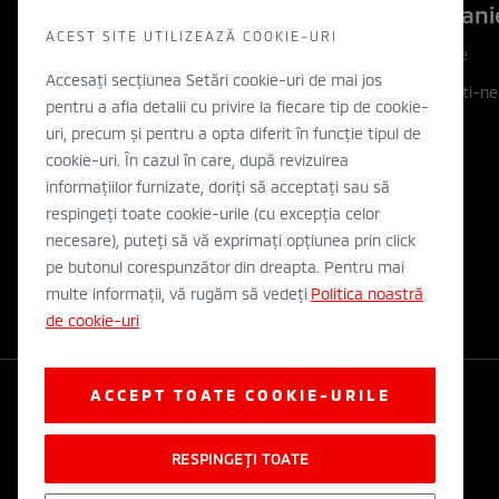
Descopera
Compani
ACEST SITE UTILIZEAZĂ COOKIE-URI
Descopera
Companie
Accesați secțiunea Setări cookie-uri de mai jos
Filozofia noastra
Contactati-ne
pentru a afla detalii cu privire la fiecare tip de cookie-
Inovatie
WLTP
uri, precum și pentru a opta diferit în funcție tipul de
cookie-uri. În cazul în care, după revizuirea
Electric
informațiilor furnizate, doriți să acceptați sau să
Concept cars
respingeți toate cookie-urile (cu excepția celor
necesare), puteți să vă exprimați opțiunea prin click
Stiri
pe butonul corespunzător din dreapta. Pentru mai
multe informații, vă rugăm să vedeți
Politica noastră
de cookie-uri
ACCEPT TOATE COOKIE-URILE
RESPINGEȚI TOATE