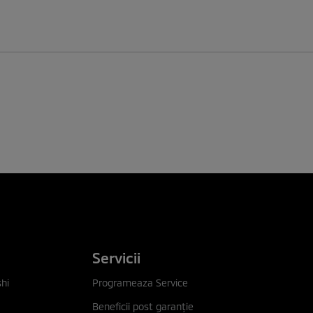
Servicii
hi
Programeaza Service
Beneficii post garanţie