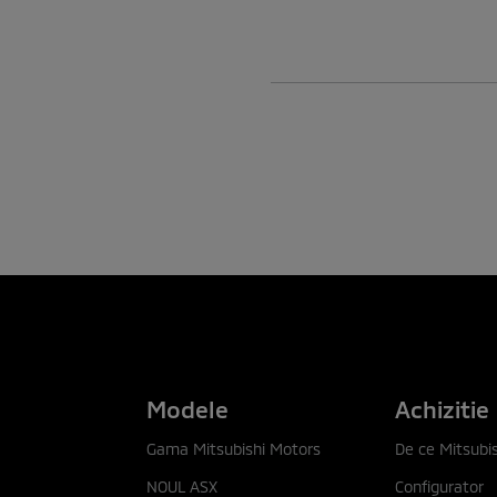
Modele
Achizitie
Gama Mitsubishi Motors
De ce Mitsubis
NOUL ASX
Configurator