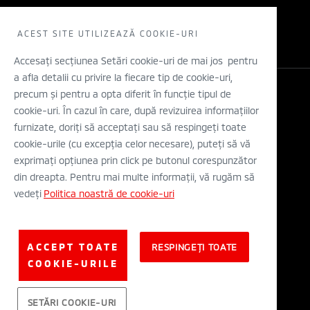
Electric
Solicita un TEST DRIVE
WLTP
Concept cars
ACEST SITE UTILIZEAZĂ COOKIE-URI
Retea dealeri
Stiri
Descarca o brosura
Accesați secțiunea Setări cookie-uri de mai jos pentru
a afla detalii cu privire la fiecare tip de cookie-uri,
Configurator
precum și pentru a opta diferit în funcție tipul de
Legal si Protectia Datelor cu Caracter Personal
cookie-uri. În cazul în care, după revizuirea informațiilor
Termeni si conditii
A.N.P.C.
furnizate, doriți să acceptați sau să respingeți toate
Eticheta Europeana a Anvelopelor
cookie-urile (cu excepția celor necesare), puteți să vă
Solutionarea alternativa a litigiilor
exprimați opțiunea prin click pe butonul corespunzător
Solutionarea online a litigiilor
din dreapta. Pentru mai multe informații, vă rugăm să
vedeți
Politica noastră de cookie-uri
© Mitsubishi Motors Corporation 2019. All rights reserved.
ACCEPT TOATE
RESPINGEȚI TOATE
COOKIE-URILE
SETĂRI COOKIE-URI