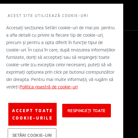
Electric
Solicita un TEST DRIVE
WLTP
Concept cars
Retea dealeri
ACEST SITE UTILIZEAZĂ COOKIE-URI
Stiri
Descarca o brosura
Accesați secțiunea Setări cookie-uri de mai jos pentru
a afla detalii cu privire la fiecare tip de cookie-uri,
Configurator
precum și pentru a opta diferit în funcție tipul de
Legal si Protectia Datelor cu Caracter Personal
cookie-uri. În cazul în care, după revizuirea informațiilor
Termeni si conditii
A.N.P.C.
furnizate, doriți să acceptați sau să respingeți toate
Eticheta Europeana a Anvelopelor
cookie-urile (cu excepția celor necesare), puteți să vă
Solutionarea alternativa a litigiilor
exprimați opțiunea prin click pe butonul corespunzător
Solutionarea online a litigiilor
din dreapta. Pentru mai multe informații, vă rugăm să
vedeți
Politica noastră de cookie-uri
© Mitsubishi Motors Corporation 2019. All rights reserved.
ACCEPT TOATE
RESPINGEȚI TOATE
COOKIE-URILE
SETĂRI COOKIE-URI