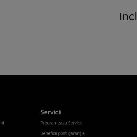
Inc
Servicii
hi
Programeaza Service
Beneficii post garanţie