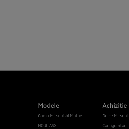
Modele
Achizitie
Gama Mitsubishi Motors
De ce Mitsubis
NOUL ASX
Configurator