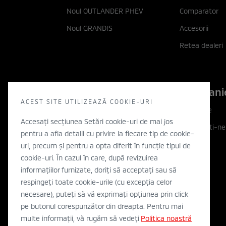
Noul OUTLANDER PHEV
Comparator
Noul GRANDIS
Accesorii
Retea dealeri
Descopera
Compani
ACEST SITE UTILIZEAZĂ COOKIE-URI
Descopera
Companie
Accesați secțiunea Setări cookie-uri de mai jos
Filozofia noastra
Contactati-ne
pentru a afla detalii cu privire la fiecare tip de cookie-
Inovatie
WLTP
uri, precum și pentru a opta diferit în funcție tipul de
cookie-uri. În cazul în care, după revizuirea
Electric
informațiilor furnizate, doriți să acceptați sau să
Concept cars
respingeți toate cookie-urile (cu excepția celor
necesare), puteți să vă exprimați opțiunea prin click
Stiri
pe butonul corespunzător din dreapta. Pentru mai
multe informații, vă rugăm să vedeți
Politica noastră