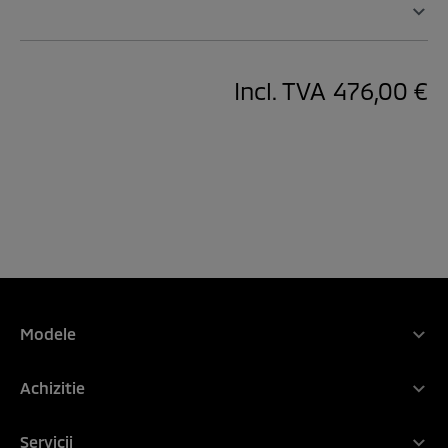
Incl. TVA
476,00 €
Modele
Gama Mitsubishi Motors
Achizitie
NOUL ASX
De ce Mitsubishi
Noul OUTLANDER PHEV
Servicii