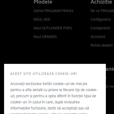
Modele
Achizitie
Gama Mitsubishi Motors
De ce Mitsubis
NOUL ASX
Configurator
Noul OUTLANDER PHEV
Comparator
Noul GRANDIS
Accesorii
Retea dealeri
Descopera
Compani
ACEST SITE UTILIZEAZĂ COOKIE-URI
Descopera
Companie
Accesați secțiunea Setări cookie-uri de mai jos
Filozofia noastra
Contactati-ne
pentru a afla detalii cu privire la fiecare tip de cookie-
Inovatie
WLTP
uri, precum și pentru a opta diferit în funcție tipul de
cookie-uri. În cazul în care, după revizuirea
Electric
informațiilor furnizate, doriți să acceptați sau să
Concept cars