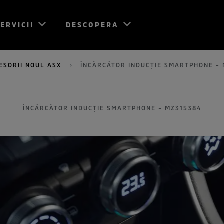
ERVICII
DESCOPERA
ESORII NOUL ASX
ÎNCĂRCĂTOR INDUCȚIE SMARTPHONE -
ÎNCĂRCĂTOR INDUCȚIE SMARTPHONE - MZ315384