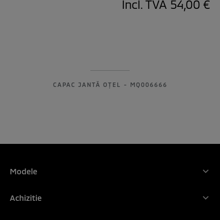
Incl. TVA
54,00 €
CAPAC JANTĂ OȚEL - MQ006666
Modele
Gama Mitsubishi Motors
Achizitie
NOUL ASX
De ce Mitsubishi