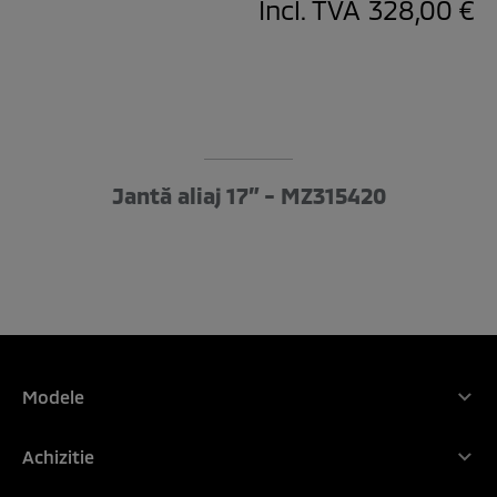
Incl. TVA
328,00 €
Jantă aliaj 17” - MZ315420
Modele
Gama Mitsubishi Motors
Achizitie
NOUL ASX
De ce Mitsubishi