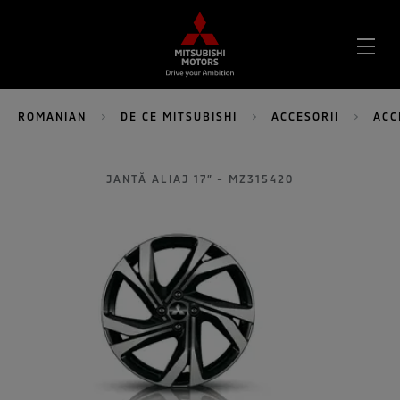
DES
MEN
ROMANIAN
DE CE MITSUBISHI
ACCESORII
ACC
JANTĂ ALIAJ 17” - MZ315420