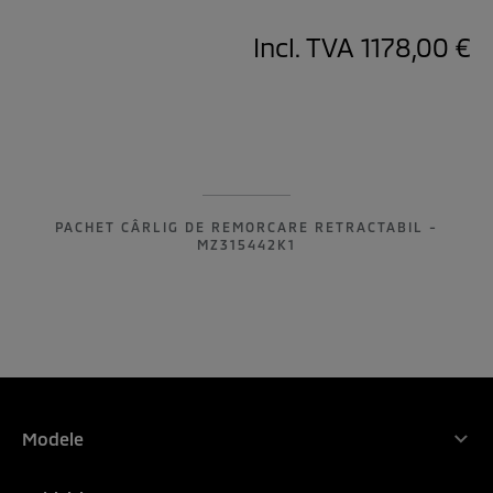
Incl. TVA
1178,00 €
PACHET CÂRLIG DE REMORCARE RETRACTABIL -
MZ315442K1
Modele
Gama Mitsubishi Motors