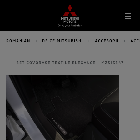
DES
MEN
ROMANIAN
DE CE MITSUBISHI
ACCESORII
ACC
SET COVORASE TEXTILE ELEGANCE - MZ315547