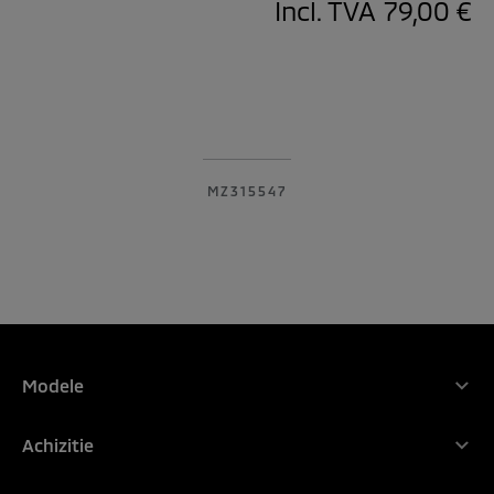
Incl. TVA
79,00 €
MZ315547
Modele
Gama Mitsubishi Motors
Achizitie
NOUL ASX
De ce Mitsubishi