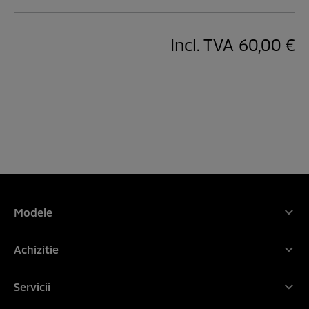
Incl. TVA
60,00 €
Modele
Gama Mitsubishi Motors
Achizitie
NOUL ASX
De ce Mitsubishi
Noul OUTLANDER PHEV
Servicii
Configurator