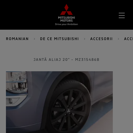
DES
MEN
ROMANIAN
DE CE MITSUBISHI
ACCESORII
ACC
JANTĂ ALIAJ 20" - MZ315486B