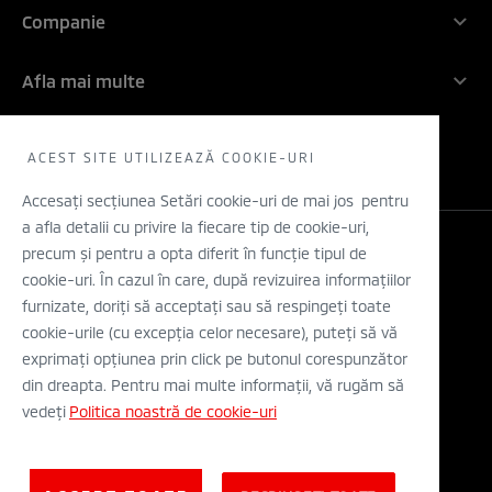
Descopera
Conditii de garantie
Companie
Retea dealeri
Filozofia noastra
Angajamentul nostru: 5 ani!
Companie
Inovatie
Afla mai multe
Rechemari in service
Contactati-ne
Electric
Solicita un TEST DRIVE
WLTP
Concept cars
ACEST SITE UTILIZEAZĂ COOKIE-URI
Retea dealeri
Stiri
Descarca o brosura
Accesați secțiunea Setări cookie-uri de mai jos pentru
a afla detalii cu privire la fiecare tip de cookie-uri,
Configurator
precum și pentru a opta diferit în funcție tipul de
Legal si Protectia Datelor cu Caracter Personal
cookie-uri. În cazul în care, după revizuirea informațiilor
Termeni si conditii
A.N.P.C.
furnizate, doriți să acceptați sau să respingeți toate
Eticheta Europeana a Anvelopelor
cookie-urile (cu excepția celor necesare), puteți să vă
Solutionarea alternativa a litigiilor
exprimați opțiunea prin click pe butonul corespunzător
Solutionarea online a litigiilor
din dreapta. Pentru mai multe informații, vă rugăm să
vedeți
Politica noastră de cookie-uri
© Mitsubishi Motors Corporation 2019. All rights reserved.