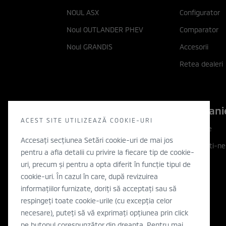
NOUL ASX
Configurator
Noul OUTLANDER PHEV
Comparator
Noul GRANDIS
Accesorii
Retea dealeri
Descopera
Compani
ACEST SITE UTILIZEAZĂ COOKIE-URI
Descopera
Companie
Accesați secțiunea Setări cookie-uri de mai jos
Filozofia noastra
Contactati-ne
pentru a afla detalii cu privire la fiecare tip de cookie-
Inovatie
WLTP
uri, precum și pentru a opta diferit în funcție tipul de
cookie-uri. În cazul în care, după revizuirea
Electric
informațiilor furnizate, doriți să acceptați sau să
Concept cars
respingeți toate cookie-urile (cu excepția celor
necesare), puteți să vă exprimați opțiunea prin click
Stiri
pe butonul corespunzător din dreapta. Pentru mai