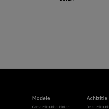
Modele
Achizitie
Gama Mitsubishi Motors
De ce Mitsubis