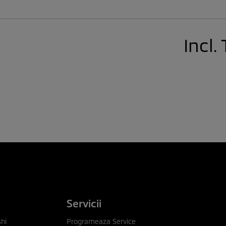
Incl.
Servicii
hi
Programeaza Service