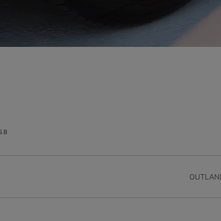
85B
OUTLAND