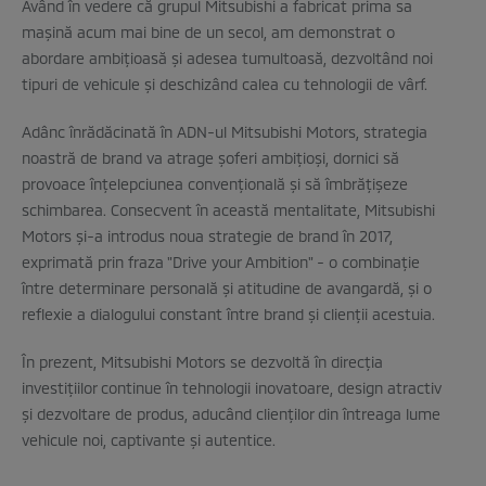
Având în vedere că grupul Mitsubishi a fabricat prima sa
maşină acum mai bine de un secol, am demonstrat o
abordare ambiţioasă şi adesea tumultoasă, dezvoltând noi
tipuri de vehicule şi deschizând calea cu tehnologii de vârf.
Adânc înrădăcinată în ADN-ul Mitsubishi Motors, strategia
noastră de brand va atrage şoferi ambiţioşi, dornici să
provoace înţelepciunea convenţională şi să îmbrăţişeze
schimbarea. Consecvent în această mentalitate, Mitsubishi
Motors şi-a introdus noua strategie de brand în 2017,
exprimată prin fraza "Drive your Ambition" - o combinaţie
între determinare personală şi atitudine de avangardă, şi o
reflexie a dialogului constant între brand şi clienţii acestuia.
În prezent, Mitsubishi Motors se dezvoltă în direcţia
investiţiilor continue în tehnologii inovatoare, design atractiv
şi dezvoltare de produs, aducând clienţilor din întreaga lume
vehicule noi, captivante şi autentice.