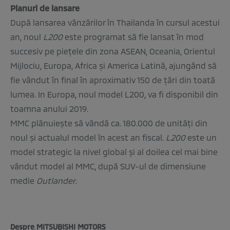
Planuri de lansare
După lansarea vânzărilor în Thailanda în cursul acestui
an, noul
L200
este programat să fie lansat în mod
succesiv pe pieţele din zona ASEAN, Oceania, Orientul
Mijlociu, Europa, Africa şi America Latină, ajungând să
fie vândut în final în aproximativ 150 de ţări din toată
lumea. In Europa, noul model L200, va fi disponibil din
toamna anului 2019.
MMC plănuieşte să vândă ca. 180.000 de unităţi din
noul şi actualul model în acest an fiscal.
L200
este un
model strategic la nivel global şi al doilea cel mai bine
vândut model al MMC, după SUV-ul de dimensiune
medie
Outlander
.
Despre MITSUBISHI MOTORS