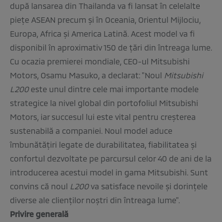
după lansarea din Thailanda va fi lansat în celelalte
pieţe ASEAN precum şi în Oceania, Orientul Mijlociu,
Europa, Africa şi America Latină. Acest model va fi
disponibil în aproximativ 150 de ţări din întreaga lume.
Cu ocazia premierei mondiale, CEO-ul Mitsubishi
Motors, Osamu Masuko, a declarat: "Noul
Mitsubishi
L200
este unul dintre cele mai importante modele
strategice la nivel global din portofoliul Mitsubishi
Motors, iar succesul lui este vital pentru creşterea
sustenabilă a companiei. Noul model aduce
îmbunătăţiri legate de durabilitatea, fiabilitatea şi
confortul dezvoltate pe parcursul celor 40 de ani de la
introducerea acestui model in gama Mitsubishi. Sunt
convins că noul
L200
va satisface nevoile şi dorinţele
diverse ale clienţilor noştri din întreaga lume".
Privire generală