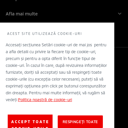
Retea dealeri
Filozofia noastra
Angajamentul nostru: 5 ani!
Companie
Inovatie
Afla mai multe
Rechemari in service
Contactati-ne
Electric
Solicita un TEST DRIVE
WLTP
Concept cars
ACEST SITE UTILIZEAZĂ COOKIE-URI
Retea dealeri
Stiri
Descarca o brosura
Accesați secțiunea Setări cookie-uri de mai jos pentru
a afla detalii cu privire la fiecare tip de cookie-uri,
Configurator
precum și pentru a opta diferit în funcție tipul de
Legal si Protectia Datelor cu Caracter Personal
cookie-uri. În cazul în care, după revizuirea informațiilor
Termeni si conditii
A.N.P.C.
furnizate, doriți să acceptați sau să respingeți toate
Eticheta Europeana a Anvelopelor
cookie-urile (cu excepția celor necesare), puteți să vă
Solutionarea alternativa a litigiilor
exprimați opțiunea prin click pe butonul corespunzător
Solutionarea online a litigiilor
din dreapta. Pentru mai multe informații, vă rugăm să
vedeți
Politica noastră de cookie-uri
© Mitsubishi Motors Corporation 2019. All rights reserved.
ACCEPT TOATE
RESPINGEȚI TOATE