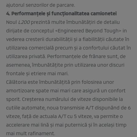
ajutorul senzorilor de parcare.
4. Performanţele şi funcţionalitatea camionetei
Noul
L200
prezintă multe îmbunătăţiri de detaliu
dirijate de conceptul <Engineered Beyond Tough> in
vederea cresterii durabilităţii şi a fiabilităţii căutate în
utilizarea comercială precum şi a confortului căutat în
utilizarea privată. Performanţele de frânare sunt, de
asemenea, îmbunătăţite prin utilizarea unor discuri
frontale şi etriere mai mari.
Călătoria este îmbunătăţită prin folosirea unor
amortizoare spate mai mari care asigură un confort
sporit. Creşterea numărului de viteze disponibile la
cutiile automate, noua transmisie A/T dispunând de 6
viteze, faţă de actuala A/T cu 5 viteze, va permite o
accelerare mai lină şi mai puternică şi în acelaşi timp
mai mult rafinament.