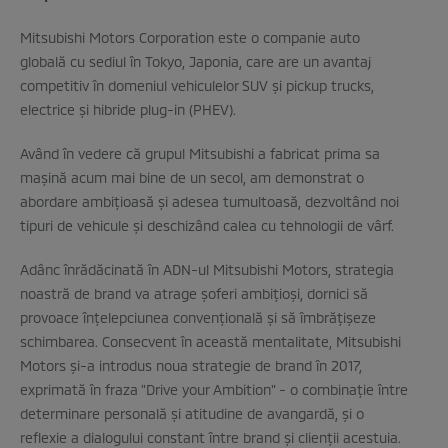
Mitsubishi Motors Corporation este o companie auto
globală cu sediul în Tokyo, Japonia, care are un avantaj
competitiv în domeniul vehiculelor SUV şi pickup trucks,
electrice şi hibride plug-in (PHEV).
Având în vedere că grupul Mitsubishi a fabricat prima sa
maşină acum mai bine de un secol, am demonstrat o
abordare ambiţioasă şi adesea tumultoasă, dezvoltând noi
tipuri de vehicule şi deschizând calea cu tehnologii de vârf.
Adânc înrădăcinată în ADN-ul Mitsubishi Motors, strategia
noastră de brand va atrage şoferi ambiţioşi, dornici să
provoace înţelepciunea convenţională şi să îmbrăţişeze
schimbarea. Consecvent în această mentalitate, Mitsubishi
Motors şi-a introdus noua strategie de brand în 2017,
exprimată în fraza "Drive your Ambition" - o combinaţie între
determinare personală şi atitudine de avangardă, şi o
reflexie a dialogului constant între brand şi clienţii acestuia.