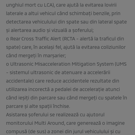
unghiul mort cu LCA), care ajută la evitarea lovirii
laterale a altui vehicul când schimbaţi benzile, prin
detectarea vehiculului din spate sau din lateral spate
şi alertarea audio şi vizuală a şoferului;
o Rear Cross Traffic Alert (RCTA - alertă la traficul din
spate) care, în acelaşi fel, ajută la evitarea coliziunilor
când mergeţi în marşarier;
o Ultrasonic Misacceleration Mitigation System (UMS
- sistemul ultrasonic de atenuare a accelerării
accidentale) care reduce accidentele rezultate din
utilizarea incorectă a pedalei de acceleraţie atunci
când ieşiţi din parcare sau când mergeţi cu spatele în
parcare şi alte spaţii închise.
Asistarea şoferului se realizează cu ajutorul
monitorului Multi Around, care generează o imagine
compusă (de sus) a zonei din jurul vehiculului şi cu