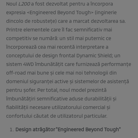
Noul
L200
a fost dezvoltat pentru a încorpora
expresia <Engineered Beyond Tough> (inginerie
dincolo de robusteţe) care a marcat dezvoltarea sa.
Printre elementele care îl fac semnificativ mai
competitiv se numără: un stil mai puternic ce
încorporează cea mai recentă interpretare a
conceptului de design frontal Dynamic Shield; un
sistem 4WD îmbunătăţit care furnizează performanţe
off-road mai bune şi cele mai noi tehnologii din
domeniul siguranţei active şi sistemelor de asistenţă
pentru şofer. Per total, noul model prezintă
îmbunătăţiri semnificative aduse durabilităţii şi
fiabilităţii necesare utilizatorului comercial şi
confortului căutat de utilizatorul particular.
Design atrăgător "Engineered Beyond Tough"