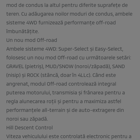
mod de condus la altul pentru diferite suprafeţe de
teren. Cu adăugarea noilor moduri de condus, ambele
sisteme 4WD furnizează performanţe off-road
îmbunătăţite.
Un nou mod Off-road
Ambele sisteme 4WD: Super-Select şi Easy-Select,
folosesc un nou mod Off-road cu următoarele setări:
GRAVEL (pietriş), MUD/SNOW (noroi/zăpadă), SAND
(nisip) şi ROCK (stâncă, doar în 4LLc). Când este
angrenat, modul Off-road controlează integral
puterea motorului, transmisia şi frânarea pentru a
regla alunecarea roţii şi pentru a maximiza astfel
performanţele all-terrain şi de auto-extragere din
noroi sau zăpadă.
Hill Descent Control
Viteza vehiculului este controlată electronic pentru a