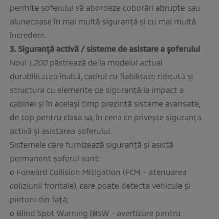
permite şoferului să abordeze coborâri abrupte sau
alunecoase în mai multă siguranţă şi cu mai multă
încredere.
3. Siguranţă activă / sisteme de asistare a şoferului
Noul
L200
păstrează de la modelul actual
durabilitatea înaltă, cadrul cu fiabilitate ridicată şi
structura cu elemente de siguranţă la impact a
cabinei şi în acelaşi timp prezintă sisteme avansate,
de top pentru clasa sa, în ceea ce priveşte siguranţa
activă şi asistarea şoferului.
Sistemele care furnizează siguranţă şi asistă
permanent şoferul sunt:
o Forward Collision Mitigation (FCM - atenuarea
coliziunii frontale), care poate detecta vehicule şi
pietoni din faţă;
o Blind Spot Warning (BSW - avertizare pentru