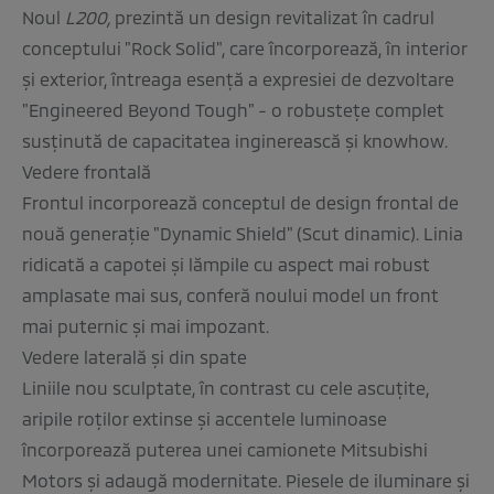
Noul
L200,
prezintă un design revitalizat în cadrul
conceptului "Rock Solid", care încorporează, în interior
şi exterior, întreaga esenţă a expresiei de dezvoltare
"Engineered Beyond Tough" - o robusteţe complet
susţinută de capacitatea inginerească şi knowhow.
Vedere frontală
Frontul incorporează conceptul de design frontal de
nouă generaţie "Dynamic Shield" (Scut dinamic). Linia
ridicată a capotei şi lămpile cu aspect mai robust
amplasate mai sus, conferă noului model un front
mai puternic şi mai impozant.
Vedere laterală şi din spate
Liniile nou sculptate, în contrast cu cele ascuţite,
aripile roţilor extinse şi accentele luminoase
încorporează puterea unei camionete Mitsubishi
Motors şi adaugă modernitate. Piesele de iluminare şi