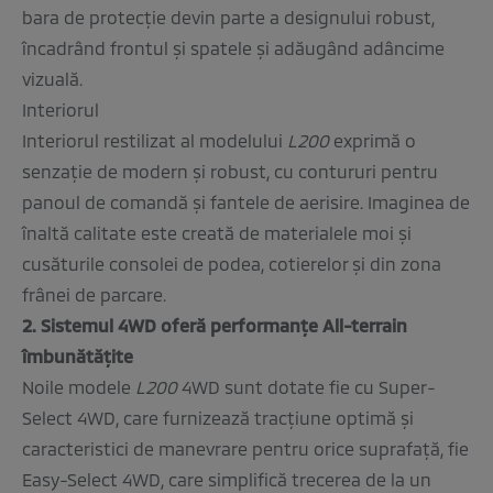
bara de protecţie devin parte a designului robust,
încadrând frontul şi spatele şi adăugând adâncime
vizuală.
Interiorul
Interiorul restilizat al modelului
L200
exprimă o
senzaţie de modern şi robust, cu contururi pentru
panoul de comandă şi fantele de aerisire. Imaginea de
înaltă calitate este creată de materialele moi şi
cusăturile consolei de podea, cotierelor şi din zona
frânei de parcare.
2. Sistemul 4WD oferă performanţe All-terrain
îmbunătăţite
Noile modele
L200
4WD sunt dotate fie cu Super-
Select 4WD, care furnizează tracţiune optimă şi
caracteristici de manevrare pentru orice suprafaţă, fie
Easy-Select 4WD, care simplifică trecerea de la un