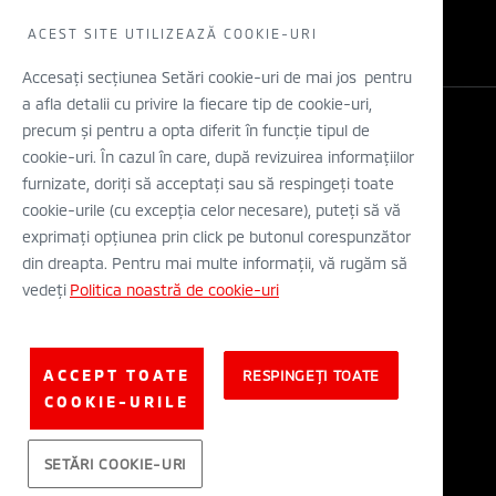
WLTP
Concept cars
Retea dealeri
ACEST SITE UTILIZEAZĂ COOKIE-URI
Stiri
Descarca o brosura
Accesați secțiunea Setări cookie-uri de mai jos pentru
a afla detalii cu privire la fiecare tip de cookie-uri,
Configurator
precum și pentru a opta diferit în funcție tipul de
Legal si Protectia Datelor cu Caracter Personal
cookie-uri. În cazul în care, după revizuirea informațiilor
Termeni si conditii
A.N.P.C.
furnizate, doriți să acceptați sau să respingeți toate
Eticheta Europeana a Anvelopelor
cookie-urile (cu excepția celor necesare), puteți să vă
Solutionarea alternativa a litigiilor
exprimați opțiunea prin click pe butonul corespunzător
Solutionarea online a litigiilor
din dreapta. Pentru mai multe informații, vă rugăm să
vedeți
Politica noastră de cookie-uri
© Mitsubishi Motors Corporation 2019. All rights reserved.
ACCEPT TOATE
RESPINGEȚI TOATE
COOKIE-URILE
SETĂRI COOKIE-URI